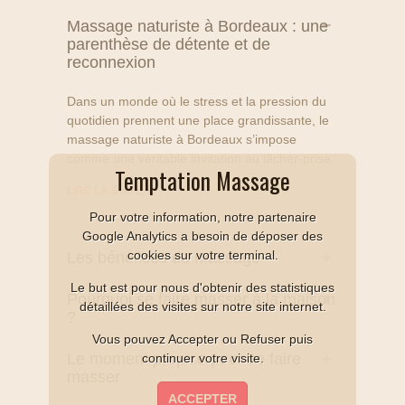
Massage naturiste à Bordeaux : une
parenthèse de détente et de
reconnexion
Dans un monde où le stress et la pression du
quotidien prennent une place grandissante, le
massage naturiste à Bordeaux s’impose
comme une véritable invitation au lâcher-prise.
Temptation Massage
LIRE LA SUITE
+
Pour votre information, notre partenaire
Google Analytics a besoin de déposer des
cookies sur votre terminal.
Les bénéfices du massage
Le but est pour nous d'obtenir des statistiques
Pourquoi se faire masser à la maison
détaillées des visites sur notre site internet.
?
Vous pouvez Accepter ou Refuser puis
Le moment propice pour se faire
continuer votre visite.
masser